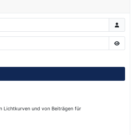
Passwor
on Lichtkurven und von Beiträgen für