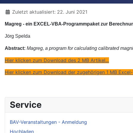
Details
Zuletzt aktualisiert: 22. Juni 2021
Magreg - ein EXCEL-VBA-Programmpaket zur Berechnung k
Jörg Spelda
Abstract
:
Magreg, a program for calculating calibrated magnit
Hier klicken zum Download des 2 MB Artikel...
Hier klicken zum Download der zugehörigen 1 MB Excel-T
Service
BAV-Veranstaltungen - Anmeldung
Hochladen