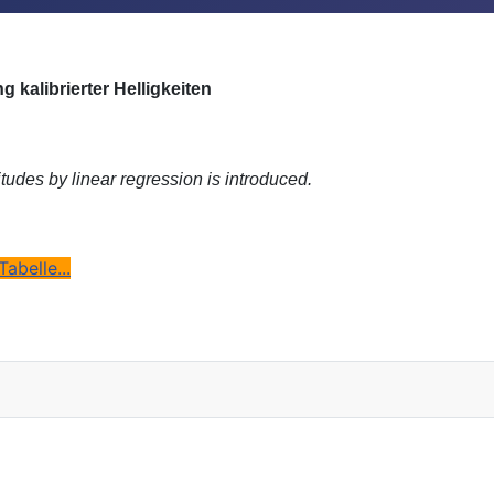
alibrierter Helligkeiten
udes by linear regression is introduced.
abelle...