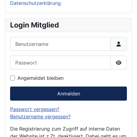
Datenschutzerklärung
Login Mitglied
Benutzername
Passwort
Passwor
Angemeldet bleiben
Anmelden
Passwort vergessen?
Benutzername vergessen?
Die Registrierung zum Zugriff auf interne Daten
der Website ist z.Zt. deaktiviert. Dabei geht es um